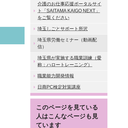
介護のお仕事応援ポータルサイ
ト「SAITAMA KAIGO NEXT」
をご覧ください
埼玉しごとサポート所沢
埼玉県労働セミナー（動画配
信）
埼玉県が実施する職業訓練（愛
称：ハロートレーニング）
職業能力開発情報
日商PC検定対策講座
このページを見ている
人はこんなページも見
ています