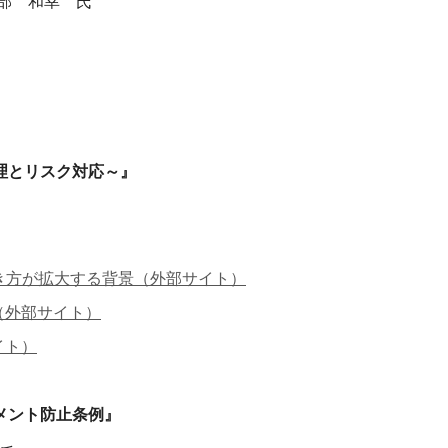
部 和幸 氏
理とリスク対応～』
き方が拡大する背景（外部サイト）
（外部サイト）
イト）
メント防止条例』