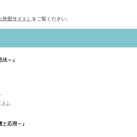
（外部サイト）
をご覧ください。
処法～』
）
イト）
礎と応用～』