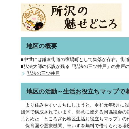
地区の概要
■中世には鎌倉街道の宿場町として集落が存在。街
■弘法大師の伝説が残る「弘法の三ツ井戸」の井戸の
弘法の三ツ井戸
地区の活動～生活お役立ちマップで
より住みやすいまちにしようと、令和元年6月に設
団体で構成されています。熱意に燃える同協議会の
まとめた「ところざわ地区生活お役立ちマップ」の
保育園や医療機関、車いすを無料で借りられる場所