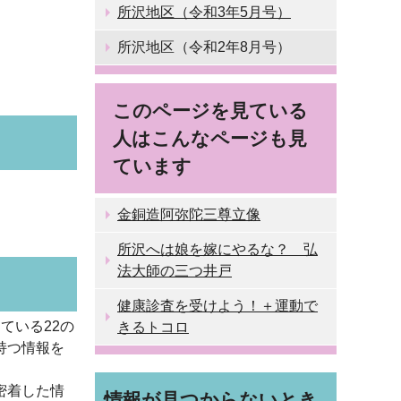
所沢地区（令和3年5月号）
所沢地区（令和2年8月号）
このページを見ている
人はこんなページも見
ています
金銅造阿弥陀三尊立像
所沢へは娘を嫁にやるな？ 弘
法大師の三つ井戸
健康診査を受けよう！＋運動で
ている22の
きるトコロ
持つ情報を
密着した情
情報が見つからないとき