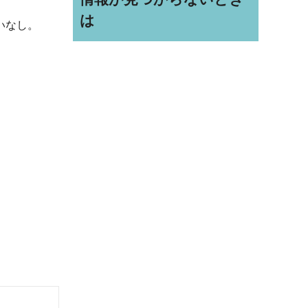
は
いなし。