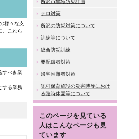
所沢市地域防災計画
テロ対策
らの様々な支
所沢の防災対策について
に、これら
訓練等について
総合防災訓練
要配慮者対策
施すべき業
帰宅困難者対策
認可保育施設の災害時等におけ
とする業務
る臨時休園等について
このページを見ている
人はこんなページも見
ています