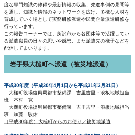
度な専門知識の修得や最新情報の収集、先進事例の見聞等
を通し、知識と情報のネットワークを広げ、多様な人材を
育成していく場として実務研修派遣や民間企業派遣研修を
行っています。
この報告コーナーでは、所沢市から各団体等で活躍してい
る派遣職員の日々の思いや感想、また派遣先の様子などを
配信してまいります。
岩手県大槌町へ派遣（被災地派遣）
平成30年度（平成30年4月1日から平成31年3月31日）
大槌町役場復興局都市整備課 吉里吉里・浪板地域担当
班 本村 寛
大槌町役場復興局都市整備課 吉里吉里・浪板地域担当
班 加藤 駿佑
（平成30年度）大槌町からのお便り／被災地派遣