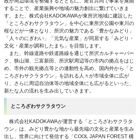
政が周辺環境を整備するとともに、産官共同で事業を展開
することで、産業振興や地域の魅力創出に繋げていきま
す。また、株式会社KADOKAWAが東所沢地域に建設した
「ところざわサクラタウン」を中心に東所沢公園や東川の
桜などが一体となり、所沢の魅力である「豊かなみどり」
「人々のにぎわい」「元気な産業」が同居する「みどり・
文化・産業が調和したまち」を目指します。
また、幹線道路や鉄道路線を通じて所沢カルチャーパー
ク、狭山湖、三富新田、所沢駅周辺等の市内の拠点をはじ
め、市外の観光拠点等との連動性を高め、国内外から「と
ころざわサクラタウン」を訪れる人々が市域全体に広が
り、さらに周辺自治体等の地域全体にも広がるといった、
新たな人の流れを生み出していきます。
ところざわサクラタウン
株式会社KADOKAWAが運営する「ところざわサクラタ
ウン」は、みどり豊かな地から最先端の文化と産業を生み
出し、世界に向けて発信する「COOL JAPAN FOREST 構