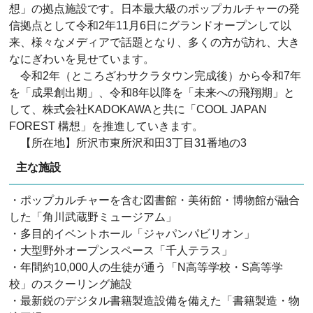
想」の拠点施設です。日本最大級のポップカルチャーの発
信拠点として令和2年11月6日にグランドオープンして以
来、様々なメディアで話題となり、多くの方が訪れ、大き
なにぎわいを見せています。
令和2年（ところざわサクラタウン完成後）から令和7年
を「成果創出期」、令和8年以降を「未来への飛翔期」と
して、株式会社KADOKAWAと共に「COOL JAPAN
FOREST 構想」を推進していきます。
【所在地】所沢市東所沢和田3丁目31番地の3
主な施設
・ポップカルチャーを含む図書館・美術館・博物館が融合
した「角川武蔵野ミュージアム」
・多目的イベントホール「ジャパンパビリオン」
・大型野外オープンスペース「千人テラス」
・年間約10,000人の生徒が通う「N高等学校・S高等学
校」のスクーリング施設
・最新鋭のデジタル書籍製造設備を備えた「書籍製造・物