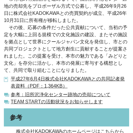
地の売却先をプロポーザル方式で公募し、平成26年9月26
日に株式会社KADOKAWAとの売買契約が成立、平成26年
10月31日に所有権が移転しました。
その後、応募の条件だった公共貢献について、当初の予
定を大幅に上回る規模での文化施設の建設、またその施設
を拠点として世界にクールジャパン文化を発信し、市との
共同プロジェクトとして地方創生に貢献することが提案さ
れました。この提案を受け、本市の魅力である「みどりと
文化」を存分に活かし、本市の発展に寄与する構想とし
て、共同で取り組むことになりました。
平成27年6月4日株式会社KADOKAWAとの共同記者発
表資料（PDF：1,364KB）
参考：旧所沢浄化センター跡地の売却について
TEAM STARTの活動状況をお知らせします
参考
株式会社KADOKAWAのホームページはこちらから