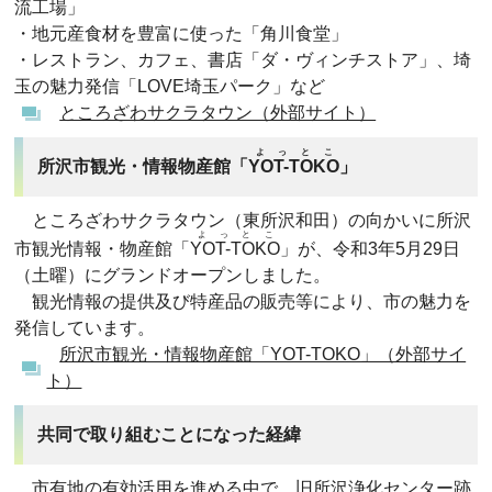
流工場」
・地元産食材を豊富に使った「角川食堂」
・レストラン、カフェ、書店「ダ・ヴィンチストア」、埼
玉の魅力発信「LOVE埼玉パーク」など
ところざわサクラタウン（外部サイト）
よっとこ
所沢市観光・情報物産館「
YOT-TOKO
」
ところざわサクラタウン（東所沢和田）の向かいに所沢
よっとこ
市観光情報・物産館「
YOT-TOKO
」が、令和3年5月29日
（土曜）にグランドオープンしました。
観光情報の提供及び特産品の販売等により、市の魅力を
発信しています。
所沢市観光・情報物産館「YOT-TOKO」（外部サイ
ト）
共同で取り組むことになった経緯
市有地の有効活用を進める中で、旧所沢浄化センター跡