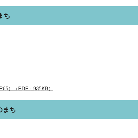
まち
5）（PDF：935KB）
のまち