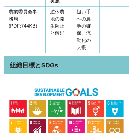
実施
農業委員会事
遊休農
担い手
務局
地の発
への農
(PDF:744KB)
生防止
地の確
と解消
保、流
動化の
支援
組織目標とSDGs