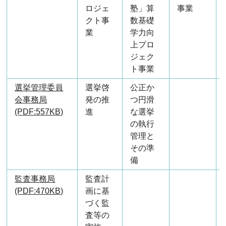
ロジェ
塾」算
事業
クト事
数基礎
業
学力向
上プロ
ジェク
ト事業
選挙管理委員
選挙啓
公正か
会事務局
発の推
つ円滑
(PDF:557KB)
進
な選挙
の執行
管理と
その準
備
監査事務局
監査計
(PDF:470KB)
画に基
づく監
査等の