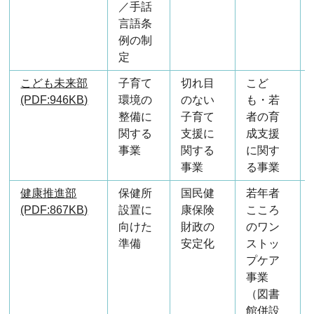
／手話
言語条
例の制
定
こども未来部
子育て
切れ目
こど
(PDF:946KB)
環境の
のない
も・若
整備に
子育て
者の育
関する
支援に
成支援
事業
関する
に関す
事業
る事業
健康推進部
保健所
国民健
若年者
(PDF:867KB)
設置に
康保険
こころ
向けた
財政の
のワン
準備
安定化
ストッ
プケア
事業
（図書
館併設