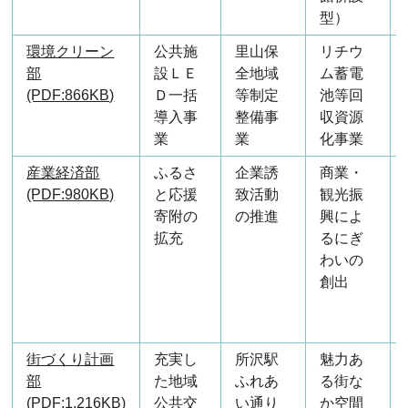
型）
環境クリーン
公共施
里山保
リチウ
部
設ＬＥ
全地域
ム蓄電
(PDF:866KB)
Ｄ一括
等制定
池等回
導入事
整備事
収資源
業
業
化事業
産業経済部
ふるさ
企業誘
商業・
(PDF:980KB)
と応援
致活動
観光振
寄附の
の推進
興によ
拡充
るにぎ
わいの
創出
街づくり計画
充実し
所沢駅
魅力あ
部
た地域
ふれあ
る街な
(PDF:1,216KB)
公共交
い通り
か空間