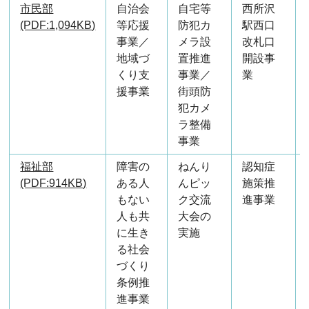
市民部
自治会
自宅等
西所沢
(PDF:1,094KB)
等応援
防犯カ
駅西口
事業／
メラ設
改札口
地域づ
置推進
開設事
くり支
事業／
業
援事業
街頭防
犯カメ
ラ整備
事業
福祉部
障害の
ねんり
認知症
(PDF:914KB)
ある人
んピッ
施策推
もない
ク交流
進事業
人も共
大会の
に生き
実施
る社会
づくり
条例推
進事業