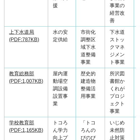
援
事業の
経営改
善
上下水道局
水の安
市街化
下水道
(PDF:787KB)
定供給
調整区
ストッ
域下水
クマネ
道整備
ジメン
事業
ト事業
教育総務部
屋内運
歴史的
所沢図
(PDF:1,007KB)
動場空
建造物
書館か
調設備
整備活
くれが
設置事
用事業
プロジ
業
ェクト
事業
学校教育部
トコろ
「トコ
いじめ
(PDF:1,165KB)
ん学力
ろんの
未然防
向上プ
びのび
止対策