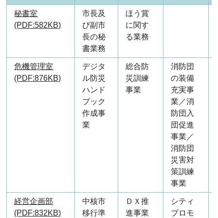
秘書室
市長及
ほう賞
(PDF:582KB)
び副市
に関す
長の秘
る業務
書業務
危機管理室
デジタ
総合防
消防団
(PDF:876KB)
ル防災
災訓練
の装備
ハンド
事業
充実事
ブック
業／消
作成事
防団入
業
団促進
事業／
消防団
災害対
策訓練
事業
経営企画部
中核市
ＤＸ推
シティ
(PDF:832KB)
移行準
進事業
プロモ