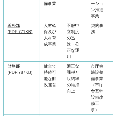
備事業
ーショ
ン推進
事業
総務部
人材確
不服申
契約事
(PDF:771KB)
保及び
立制度
務
人材育
の迅
成事業
速・公
正な運
用
財務部
健全で
適正な
市庁舎
(PDF:787KB)
持続可
課税と
施設整
能な財
収納率
備事業
政運営
の維持
（市庁
向上
舎基幹
設備改
修工
事）