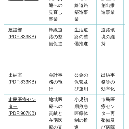
通への
線道路
創出推
見直し
築造事
進事業
事業
業
建設部
幹線道
生活道
道路環
(PDF:833KB)
路の整
路の整
境の維
備促進
備推進
持
出納室
会計事
公金の
出納事
(PDF:833KB)
務の執
保管及
務等の
行
び運用
効率化
市民医療セン
地域医
小児初
市民医
ター
療への
期救急
療セン
(PDF:907KB)
貢献と
医療体
ター再
在宅医
制の推
整備及
療の支
進
び病院