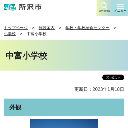
このページの本文へ移動
メニュー
目的別検索
トップページ
施設案内
学校・学校給食センター
小学校
中富小学校
中富小学校
更新日：2023年1月18日
外観