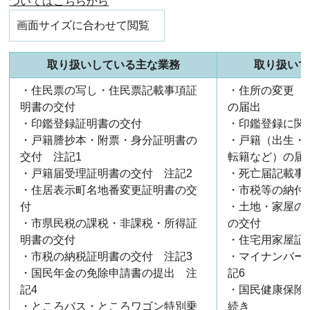
ついてはこちらから
画面サイズに合わせて閲覧
取り扱いしている主な業務
取り扱いで
・住民票の写し・住民票記載事項証
・住所の変更（
明書の交付
の届出
・印鑑登録証明書の交付
・印鑑登録に関
・戸籍謄抄本・附票・身分証明書の
・戸籍（出生・
交付 注記1
転籍など）の届
・戸籍届受理証明書の交付 注記2
・死亡届記載事
・住居表示町名地番変更証明書の交
・市税等の納付
付
・土地・家屋の
・市県民税の課税・非課税・所得証
の交付
明書の交付
・住宅用家屋証
・市税の納税証明書の交付 注記3
・マイナンバー
・国民年金の免除申請書の提出 注
記6
記4
・国民健康保険
・ところバス・ところワゴン特別乗
続き