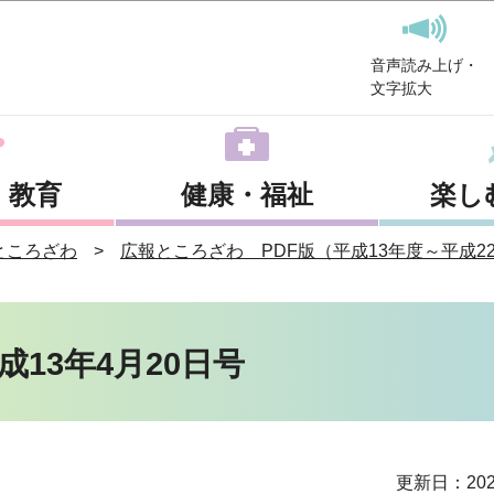
このページの本文へ移動
音声読み上げ・
文字拡大
・教育
健康・福祉
楽し
ところざわ
広報ところざわ PDF版（平成13年度～平成2
13年4月20日号
更新日：202