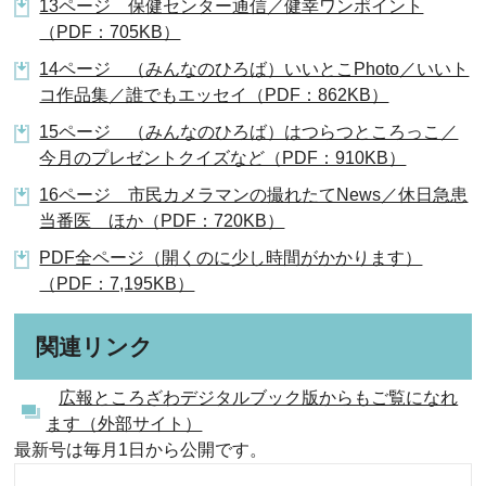
13ページ 保健センター通信／健幸ワンポイント
（PDF：705KB）
14ページ （みんなのひろば）いいとこPhoto／いいト
コ作品集／誰でもエッセイ（PDF：862KB）
15ページ （みんなのひろば）はつらつところっこ／
今月のプレゼントクイズなど（PDF：910KB）
16ページ 市民カメラマンの撮れたてNews／休日急患
当番医 ほか（PDF：720KB）
PDF全ページ（開くのに少し時間がかかります）
（PDF：7,195KB）
関連リンク
広報ところざわデジタルブック版からもご覧になれ
ます（外部サイト）
最新号は毎月1日から公開です。