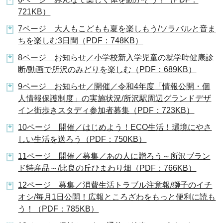
721KB）
7ページ 大人もこどもも夏を楽しもう/ソラバルと音ま
ちを楽しむ3日間（PDF：748KB）
8ページ お知らせ／小学校新入学児童の就学時健康診
断/動画で所沢のみどりを楽しむ（PDF：689KB）
9ページ お知らせ／開催／令和4年度「情報公開・個
人情報保護制度」の実施状況/所沢駅周辺グランドデザ
イン街歩きスタディ参加者募集（PDF：723KB）
10ページ 開催／はじめよう！ECO生活！環境にやさ
しい生活を送ろう（PDF：750KB）
11ページ 開催／募集／あの人に贈ろう～所沢ブラン
ド特産品～/比良の丘ひまわり畑（PDF：766KB）
12ページ 募集／消費生活トラブル注意報/獅子のイチ
オシ/毎月1日公開！広報ところざわをもっと便利に読も
う！（PDF：785KB）