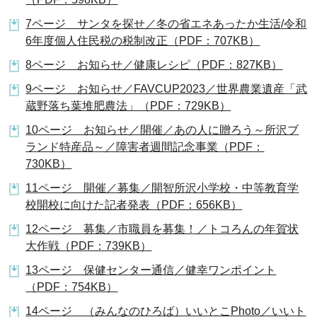
7ページ サンタを探せ／冬の省エネあったか生活/令和
6年度個人住民税の税制改正（PDF：707KB）
8ページ お知らせ／健康レシピ（PDF：827KB）
9ページ お知らせ／FAVCUP2023／世界農業遺産「武
蔵野落ち葉堆肥農法」（PDF：729KB）
10ページ お知らせ／開催／あの人に贈ろう～所沢ブ
ランド特産品～／障害者週間記念事業（PDF：
730KB）
11ページ 開催／募集／開智所沢小学校・中等教育学
校開校に向けた記者発表（PDF：656KB）
12ページ 募集／市職員を募集！／トコろんの年賀状
大作戦（PDF：739KB）
13ページ 保健センター通信／健幸ワンポイント
（PDF：754KB）
14ページ （みんなのひろば）いいとこPhoto／いいト