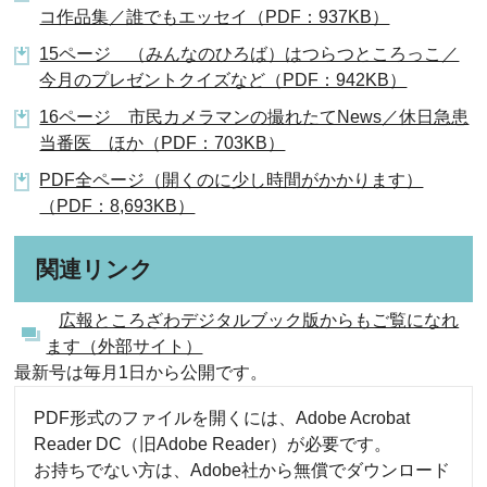
コ作品集／誰でもエッセイ（PDF：937KB）
15ページ （みんなのひろば）はつらつところっこ／
今月のプレゼントクイズなど（PDF：942KB）
16ページ 市民カメラマンの撮れたてNews／休日急患
当番医 ほか（PDF：703KB）
PDF全ページ（開くのに少し時間がかかります）
（PDF：8,693KB）
関連リンク
広報ところざわデジタルブック版からもご覧になれ
ます（外部サイト）
最新号は毎月1日から公開です。
PDF形式のファイルを開くには、Adobe Acrobat
Reader DC（旧Adobe Reader）が必要です。
お持ちでない方は、Adobe社から無償でダウンロード