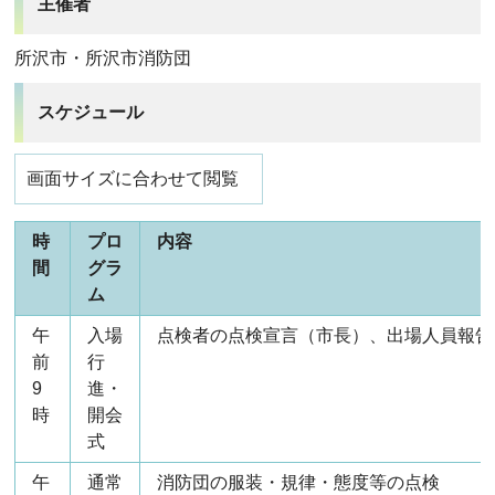
主催者
所沢市・所沢市消防団
スケジュール
画面サイズに合わせて閲覧
時
プロ
内容
間
グラ
ム
午
入場
点検者の点検宣言（市長）、出場人員報告
前
行
9
進・
時
開会
式
午
通常
消防団の服装・規律・態度等の点検