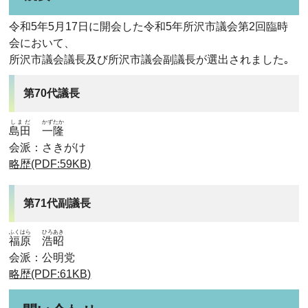
令和5年5月17日に開会した令和5年所沢市議会第2回臨時
会において、
所沢市議会議長及び所沢市議会副議長が選出されました｡
第70代議長
しまだ
かず
たか
島田
一
隆
会派：さきがけ
略歴(PDF:59KB)
第71代副議長
ふくはら
ひろ
あき
福原
浩
昭
会派：公明党
略歴(PDF:61KB)