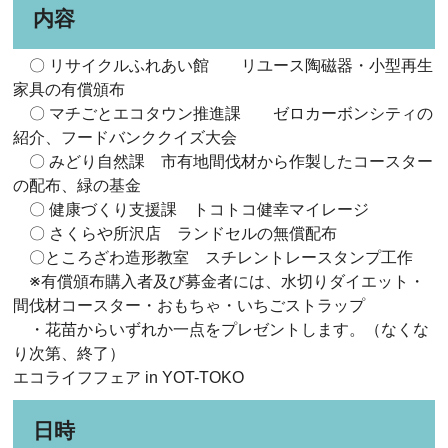
内容
〇 リサイクルふれあい館 リユース陶磁器・小型再生
家具の有償頒布
〇 マチごとエコタウン推進課 ゼロカーボンシティの
紹介、フードバンククイズ大会
〇 みどり自然課 市有地間伐材から作製したコースター
の配布、緑の基金
〇 健康づくり支援課 トコトコ健幸マイレージ
〇 さくらや所沢店 ランドセルの無償配布
〇ところざわ造形教室 スチレントレースタンプ工作
※有償頒布購入者及び募金者には、水切りダイエット・
間伐材コースター・おもちゃ・いちごストラップ
・花苗からいずれか一点をプレゼントします。（なくな
り次第、終了）
エコライフフェア in YOT-TOKO
日時