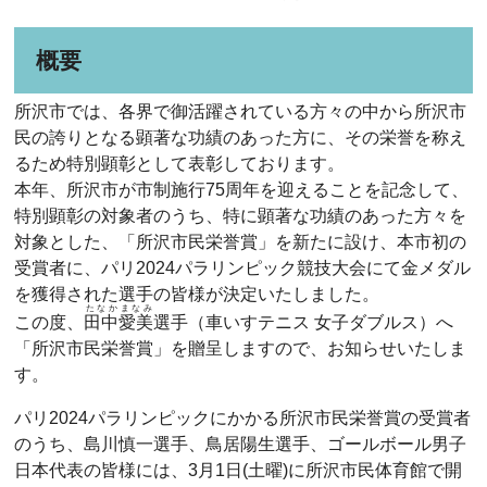
概要
所沢市では、各界で御活躍されている方々の中から所沢市
民の誇りとなる顕著な功績のあった方に、その栄誉を称え
るため特別顕彰として表彰しております。
本年、所沢市が市制施行75周年を迎えることを記念して、
特別顕彰の対象者のうち、特に顕著な功績のあった方々を
対象とした、「所沢市民栄誉賞」を新たに設け、本市初の
受賞者に、パリ2024パラリンピック競技大会にて金メダル
を獲得された選手の皆様が決定いたしました。
たなかまなみ
この度、
田中愛美
選手（車いすテニス 女子ダブルス）へ
「所沢市民栄誉賞」を贈呈しますので、お知らせいたしま
す。
パリ2024パラリンピックにかかる所沢市民栄誉賞の受賞者
のうち、島川慎一選手、鳥居陽生選手、ゴールボール男子
日本代表の皆様には、3月1日(土曜)に所沢市民体育館で開