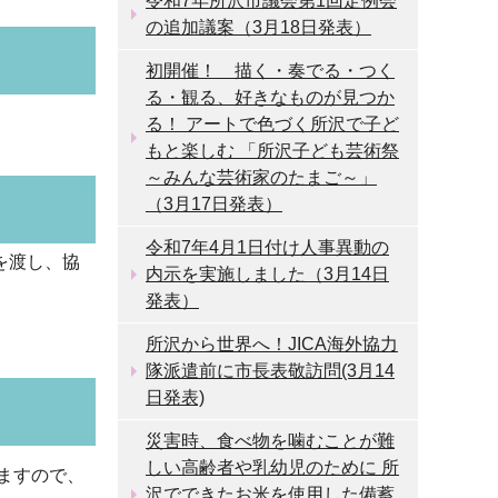
令和7年所沢市議会第1回定例会
の追加議案（3月18日発表）
初開催！ 描く・奏でる・つく
る・観る、好きなものが見つか
る！ アートで色づく所沢で子ど
もと楽しむ 「所沢子ども芸術祭
～みんな芸術家のたまご～」
（3月17日発表）
令和7年4月1日付け人事異動の
を渡し、協
内示を実施しました（3月14日
発表）
所沢から世界へ！JICA海外協力
隊派遣前に市長表敬訪問(3月14
日発表)
災害時、食べ物を噛むことが難
しい高齢者や乳幼児のために 所
ますので、
沢でできたお米を使用した備蓄