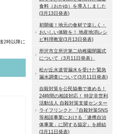
食料（おかゆ）を導入しました
(3月13日発表)
初開催！地元の食材で楽しく・
おいしい体験を！ 地産地消レシ
ピ料理教室(3月13日発表)
後2時以降に
所沢市立所沢第二幼稚園閉園式
について（3月11日発表）
松が丘水道管漏水を受けた緊急
漏水調査について(3月11日発表)
自殺対策を公民協働で進める！
24時間の相談対応！ 特定非営利
活動法人 自殺対策支援センター
ライフリンクと 『自殺対策SNS
等相談事業における「連携自治
体事業」に関する協定』を締結
(3月11日発表)