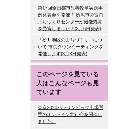
第17回全国都市改善改革実践事
例発表会を開催！ 所沢市の富岡
まちづくりセンターが最優秀賞
を受賞しました！(3月6日発表)
「松井地区のまちづくり」につ
いて 市長タウンミーティングを
開催します(3月3日発表)
このページを見ている
人はこんなページも見
ています
東京2020パラリンピック出場選
手のオンライン壮行会を開催し
ました。