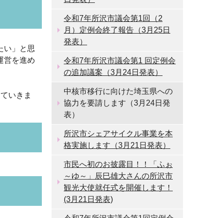
令和7年所沢市議会第1回（2
月）定例会終了報告（3月25日
発表）
たい」と思
運営を進め
令和7年所沢市議会第1 回定例会
の追加議案（3月24日発表）
中核市移行に向けた埼玉県への
めていきま
協力を要請します（3月24日発
表）
所沢市シェアサイクル事業を本
格実施します（3月21日発表）
市民へ初のお披露目！！「ふぉ
～ゆ～」辰巳雄大さんの所沢市
観光大使就任式を開催します！
(3月21日発表)