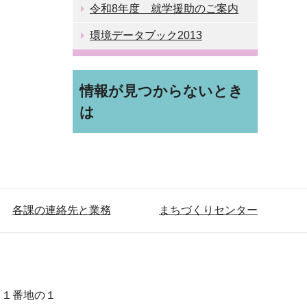
令和8年度 就学援助のご案内
環境データブック2013
情報が見つからないとき
は
各課の連絡先と業務
まちづくりセンター
目１番地の１