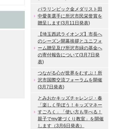
パラリンピック金メダリスト田
中愛美選手に所沢市民栄誉賞を
贈呈します(3月11日発表)
【埼玉西武ライオンズ】市長へ
のシーズン開幕挨拶とユニフォ
ーム贈呈及び所沢市緑の基金へ
の寄付報告について(3月7日発
表)
つながる心が世界をむすぶ！所
沢市国際交流フォーラムを開催
(3月7日発表)
とみおかキッズチャレンジ・春
「楽しく学ぼう！キッズマネー
すごろく」「使い方も学べる！
親子でmy箸づくり教室」を開催
します（3月6日発表）