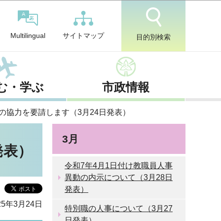
サイトマップ
Multilingual
目的別検索
む・学ぶ
市政情報
の協力を要請します（3月24日発表）
3月
発表）
令和7年4月1日付け教職員人事
異動の内示について（3月28日
発表）
5年3月24日
特別職の人事について（3月27
日発表）