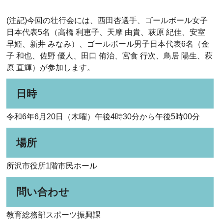
(注記)今回の壮行会には、西田杏選手、ゴールボール女子
日本代表5名（高橋 利恵子、天摩 由貴、萩原 紀佳、安室
早姫、新井 みなみ）、ゴールボール男子日本代表6名（金
子 和也、佐野 優人、田口 侑治、宮食 行次、鳥居 陽生、萩
原 直輝）が参加します。
日時
令和6年6月20日（木曜）午後4時30分から午後5時00分
場所
所沢市役所1階市民ホール
問い合わせ
教育総務部スポーツ振興課