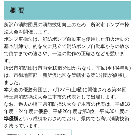
概 要
所沢市消防団員の消防技術向上のため、所沢市ポンプ車操
法大会を開催します。
ポンプ車操法は、消防ポンプ自動車を使用した消火活動の
基本訓練で、的を火に見立て消防ポンプ自動車からの放水
で倒すまでの速さや、一連の動作の正確さなどを競いま
す。
所沢市消防団は市内全10個分団からなり、前回(令和4年度)
は、市街地西部・新所沢地区を管轄する第1分団が優勝し
ました。
本大会の優勝分団は、7月27日(土曜)に開催される第34回
埼玉県消防操法大会に本市の代表として出場します。
なお、過去の埼玉県消防操法大会で本市の代表は、平成18
年度・24年度に
優勝
、平成26年度は第3位、平成30年度に
準優勝
という成績をおさめており、県内でも高い消防技術
を誇っています。