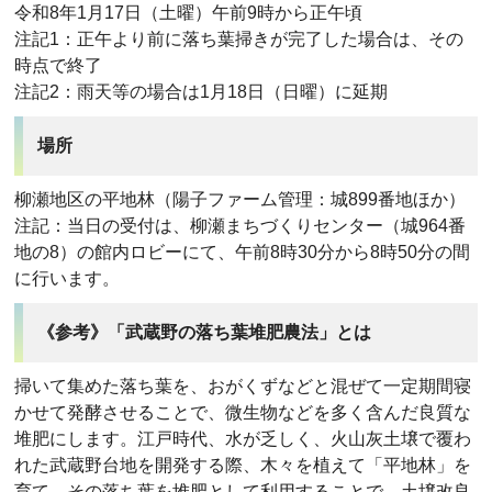
令和8年1月17日（土曜）午前9時から正午頃
注記1：正午より前に落ち葉掃きが完了した場合は、その
時点で終了
注記2：雨天等の場合は1月18日（日曜）に延期
場所
柳瀬地区の平地林（陽子ファーム管理：城899番地ほか）
注記：当日の受付は、柳瀬まちづくりセンター（城964番
地の8）の館内ロビーにて、午前8時30分から8時50分の間
に行います。
《参考》「武蔵野の落ち葉堆肥農法」とは
掃いて集めた落ち葉を、おがくずなどと混ぜて一定期間寝
かせて発酵させることで、微生物などを多く含んだ良質な
堆肥にします。江戸時代、水が乏しく、火山灰土壌で覆わ
れた武蔵野台地を開発する際、木々を植えて「平地林」を
育て、その落ち葉を堆肥として利用することで、土壌改良