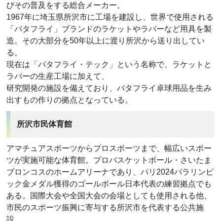
びその普及をする総合メーカー。
1967年に埼玉県所沢市に工場を建設し、世界で使用される
「バタフライ」ブランドのラケットやラバーなど用具を製
造。その大部分を50年以上に渡り所沢から送り出してい
る。
現在は「バタフライ・テック」という名称で、ラケットと
ラバーの生産工場に加えて、
研究開発の施設を備えており、バタフライ卓球用品を生み
出すもの作りの拠点となっている。
所沢市民体育館
アマチュアスポーツからプロスポーツまで、幅広いスポー
ツが実施可能な体育館。プロバスケットボール・さいたま
ブロンコスのホームアリーナであり、パリ2024パラリンピ
ック金メダル獲得のゴールボール日本代表の練習拠点でも
ある。国際大会や全国大会の会場としても使用される他、
市民のスポーツ振興に寄与する所沢市を代表する公共施
設。