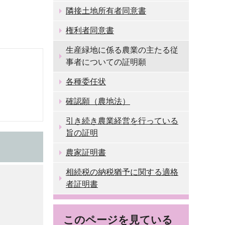
隣接土地所有者同意書
権利者同意書
生産緑地に係る農業の主たる従
事者についての証明願
各種委任状
確認願（農地法）
引き続き農業経営を行っている
旨の証明
農家証明書
相続税の納税猶予に関する適格
者証明書
このページを見ている