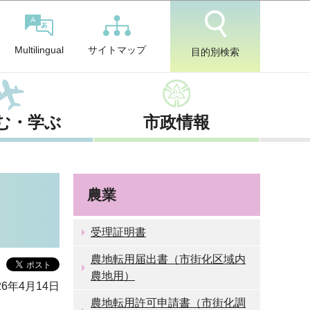
サイトマップ
Multilingual
目的別検索
む・学ぶ
市政情報
農業
受理証明書
農地転用届出書（市街化区域内
農地用）
6年4月14日
農地転用許可申請書（市街化調