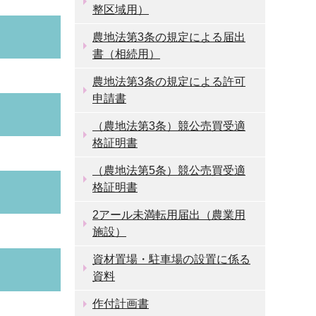
整区域用）
農地法第3条の規定による届出
書（相続用）
農地法第3条の規定による許可
申請書
（農地法第3条）競公売買受適
格証明書
（農地法第5条）競公売買受適
格証明書
2アール未満転用届出（農業用
施設）
資材置場・駐車場の設置に係る
資料
作付計画書