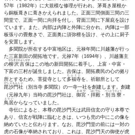
57年（1982年）に大規模な修理が行われ、茅葺き屋根か
ら銅板葺きに葺きかえられました。正面三間側面三間の三
間堂で、正面一間に向拝を付し、背面三間に下屋庇を設け
ています。また、内部は内陣と外陣に分かれ、内陣は一部
板張りの畳敷きで、正面奥に須弥檀を設け、その上に厨子
を安置します。
多聞院が所在する中富地区は、元禄年間に川越藩が行っ
た三富新田の開拓地です。元禄7年（1694年）、川越藩主
やなぎさわよしやす
の
柳沢吉保
はこの地の新田開拓に着手し、上富・中富・
下富の三村が誕生しました。吉保は、開拓農民の心の拠り
たふくじ
所とするため、菩提寺として
多福寺
を、祈願所として
びしゃもんしゃ
毘沙門社
（別当寺 多聞院）の一寺一社を創建します。創建
おみや
はいでん
べっとうりょう
（元禄九年）当時の毘沙門社は、
御宮
・
拝殿
・
別当寮
・
とりい
鳥居
からなっていました。
寺伝によると、本尊の毘沙門天は武田信玄の守り本尊で
あり、信玄が戦陣に臨むときは、いつも兜の中にこの像を
納めていたと伝わります。なお、毘沙門堂の前には一対の
虎の石像が奉納されており、これは、毘沙門天の御使が虎