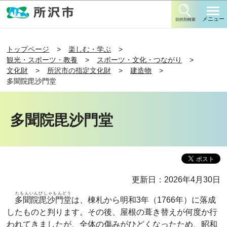
このページの本文へ移動
メニュー
目的別検索
トップページ
楽しむ・学ぶ
観光・スポーツ・教養
スポーツ・文化・つながり
文化財
所沢市の指定文化財
建造物
多聞院毘沙門堂
多聞院毘沙門堂
更新日：2026年4月30日
たもんいんびしゃもんどう
多聞院毘沙門堂
は、棟札から明和3年（1766年）に落成
したものと判ります。その後、屋根の葺き替えが何度か行
われてきましたが、全体の傷みがひどくなったため、昭和