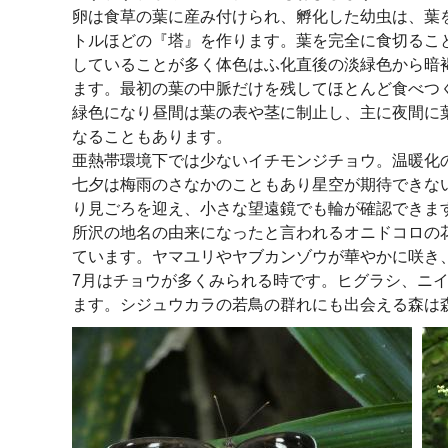
卵は食草の葉に産み付けられ、孵化した幼虫は、葉
トルほどの『塔』を作ります。葉を完全に食切るこ
していることが多く体色はふ化直後の淡緑色から暗
ます。最初の葉の中脈だけを残してほとんど食べつ
緑色になり昼間は葉の表や茎に制止し、主に夜間に
なることもあります。
亜熱帯環境下では少ないイチモンジチョウ。温暖化
七夕は梅雨のさなかのこともあり星空が期待できない
り見ごろを迎え、小さな望遠鏡でも輪が確認できま
所沢の地名の由来になったと言われるオニドコロの
ています。ヤマユリやヤブカンゾウが華やかに咲き
7月はチョウが多くみられる時です。ヒグラシ、ニ
ます。シジュウカラの若鳥の群れにも出会える森は