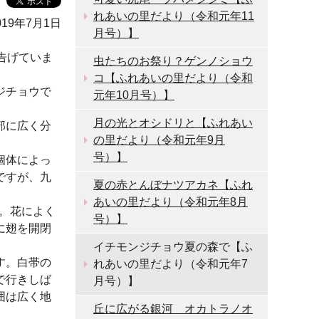
れあいの里だより（令和元年11
19年7月1日
月号）】
告げていま
虫たちのお祭り？ゲンノショウ
コ【ふれあいの里だより（令和
ジチョウで
元年10月号）】
月の光とオシドリと【ふれあい
部に広く分
の里だより（令和元年9月
号）】
個体によっ
ですが、九
夏の赤とんぼナツアカネ【ふれ
あいの里だより（令和元年8月
す。花によく
号）】
に翅を開閉
イチモンジチョウ夏の森で【ふ
す。白帯の
れあいの里だより（令和元年7
で行きしば
月号）】
囲は広く地
丘に広がる銀河 オカトラノオ