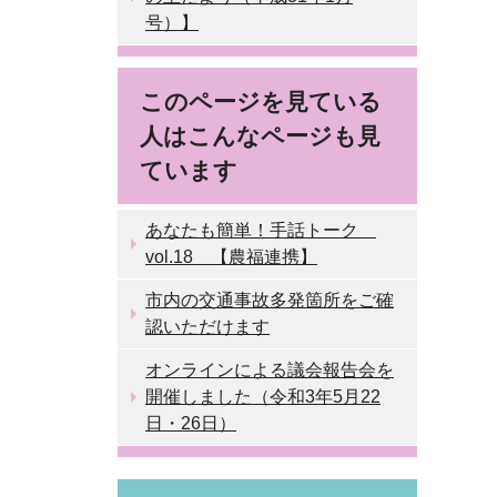
号）】
このページを見ている
人はこんなページも見
ています
あなたも簡単！手話トーク
vol.18 【農福連携】
市内の交通事故多発箇所をご確
認いただけます
オンラインによる議会報告会を
開催しました（令和3年5月22
日・26日）