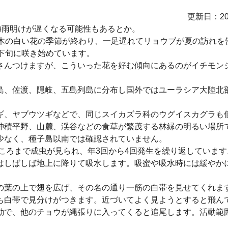
更新日：20
梅雨明けが遅くなる可能性もあるとか。
た木の白い花の季節が終わり、一足遅れてリョウブが夏の訪れを
下旬に咲き始めています。
さんつけますが、こういった花を好む傾向にあるのがイチモン
島、佐渡、隠岐、五島列島に分布し国外ではユーラシア大陸北
ギ、ヤブウツギなどで、同じスイカズラ科のウグイスカグラも
沖積平野、山麓、渓谷などの食草が繁茂する林縁の明るい場所
少なく、種子島以南では確認されていません。
月ころまで成虫が見られ、年3回から4回発生を繰り返していま
はしばしば地上に降りて吸水します。吸蜜や吸水時には緩やか
の葉の上で翅を広げ、その名の通り一筋の白帯を見せてくれま
も白帯で見分けがつきます。近づいてよく見ようとすると飛ん
動で、他のチョウが縄張りに入ってくると追尾します。活動範