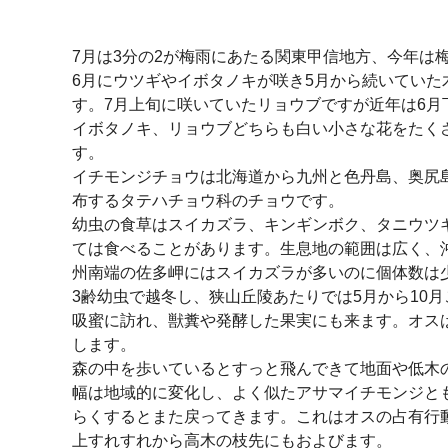
7月は3分の2が梅雨にあたる関東甲信地方、今年は
6月にウツギやイボタノキが咲き5月から続いてい
す。7月上旬に咲いていたリョウブですが近年は6月
イボタノキ、リョウブどちらも白い小さな花をたく
す。
イチモンジチョウは北海道から九州と色丹島、奥尻
布するタテハチョウ科のチョウです。
幼虫の食草はスイカズラ、キンギンボク、タニウツ
ては食べることがあります。生息地の範囲は広く、
州南端の佐多岬にはスイカズラが多いのに個体数は
3齢幼虫で越冬し、狭山丘陵あたりでは5月から10
吸蜜に訪れ、獣糞や発酵した果実にも来ます。オス
します。
森の中を歩いているとすっと飛んできて地面や低木
幅は地域的に変化し、よく似たアサマイチモンジと
らくするとまた戻ってきます。これはオスの占有行
上すれすれから高木の枝先にもおよびます。