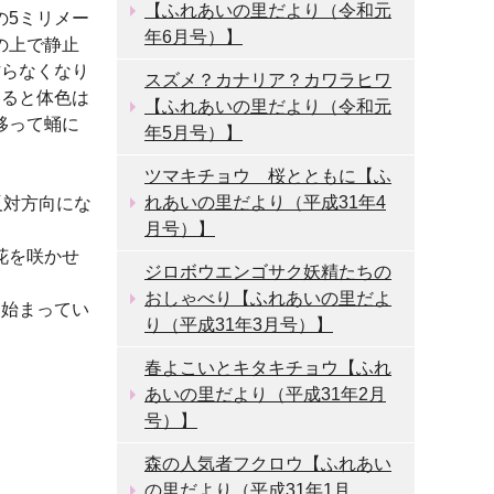
【ふれあいの里だより（令和元
の5ミリメー
年6月号）】
の上で静止
作らなくなり
スズメ？カナリア？カワラヒワ
なると体色は
【ふれあいの里だより（令和元
移って蛹に
年5月号）】
ツマキチョウ 桜とともに【ふ
れあいの里だより（平成31年4
反対方向にな
月号）】
花を咲かせ
ジロボウエンゴサク妖精たちの
おしゃべり【ふれあいの里だよ
は始まってい
り（平成31年3月号）】
春よこいとキタキチョウ【ふれ
あいの里だより（平成31年2月
号）】
森の人気者フクロウ【ふれあい
の里だより（平成31年1月