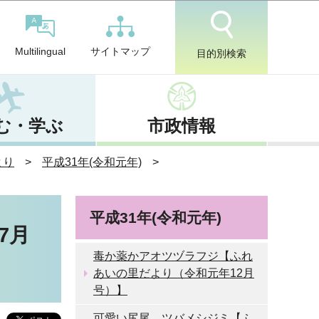
サイトマップ
Multilingual
目的別検索
む・学ぶ
市政情報
より
平成31年(令和元年)
平成31年(令和元年)
7月
毒か薬かアオツヅラフジ【ふれ
あいの里だより（令和元年12月
号）】
可愛い尻尾 ツバメシジミ【ふ