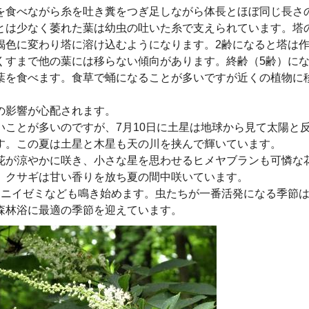
を食べながら糸を吐き糞をつぎ足しながら体長とほぼ同じ長さ
とは少なく萎れた葉は幼虫の吐いた糸で支えられています。塔
褐色に変わり塔に溶け込むようになります。2齢になると塔は
くすまで他の葉には移らない傾向があります。終齢（5齢）に
葉を食べます。食草で蛹になることが多いですが近くの植物に
の影響が心配されます。
ことが多いのですが、7月10日に土星は地球から見て太陽と
す。この夏は土星と木星も天の川を挟んで輝いています。
花が涼やかに咲き、小さな星を思わせるヒメヤブランも可憐な
、クサギは甘い香りを放ち夏の間中咲いています。
イニイゼミなども鳴き始めます。虫たちが一番活発になる季節
森林浴に最適の季節を迎えています。