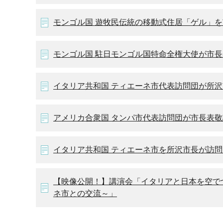
モンゴル国 遊牧民伝統の移動式住居「ゲル」
モンゴル国 駐日モンゴル国特命全権大使が市
イタリア共和国 ティエーネ市代表訪問団が所沢
アメリカ合衆国 タンパ市代表訪問団が市長表敬
イタリア共和国 ティエーネ市を所沢市長が訪問
【映像公開！】講演会「イタリアと日本を空で
ネ市との交流～」