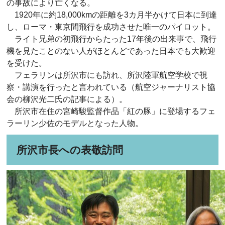
の事故により亡くなる。
1920年に約18,000kmの距離を3カ月半かけて日本に到達
し、ローマ・東京間飛行を成功させた唯一のパイロット。
ライト兄弟の初飛行からたった17年後の出来事で、飛行
機を見たことのない人がほとんどであった日本でも大歓迎
を受けた。
フェラリンは所沢市にも訪れ、所沢陸軍航空学校で視
察・講演を行ったと言われている（航空ジャーナリスト協
会の柳沢光二氏の記事による）。
所沢市在住の宮崎駿監督作品「紅の豚」に登場するフェ
ラーリン少佐のモデルとなった人物。
所沢市長への表敬訪問