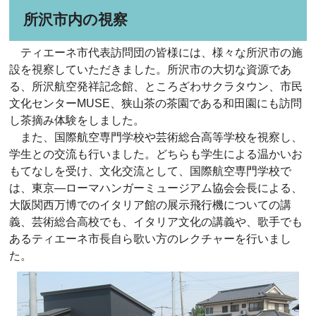
所沢市内の視察
ティエーネ市代表訪問団の皆様には、様々な所沢市の施
設を視察していただきました。所沢市の大切な資源であ
る、所沢航空発祥記念館、ところざわサクラタウン、市民
文化センターMUSE、狭山茶の茶園である和田園にも訪問
し茶摘み体験をしました。
また、国際航空専門学校や芸術総合高等学校を視察し、
学生との交流も行いました。どちらも学生による温かいお
もてなしを受け、文化交流として、国際航空専門学校で
は、東京―ローマハンガーミュージアム協会会長による、
大阪関西万博でのイタリア館の展示飛行機についての講
義、芸術総合高校でも、イタリア文化の講義や、歌手でも
あるティエーネ市長自ら歌い方のレクチャーを行いまし
た。