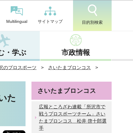
サイトマップ
Multilingual
目的別検索
む・学ぶ
市政情報
沢のプロスポーツ
さいたまブロンコス
さいたまブロンコス
いた
広報ところざわ連載「所沢市で
戦うプロスポーツチーム」さい
たまブロンコス 松井 啓十郎選
手