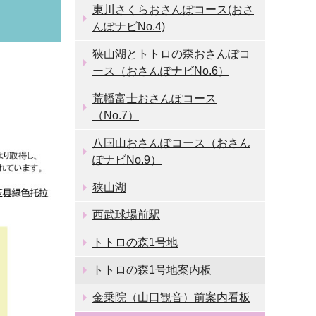
東川さくらおさんぽコース(おさ
んぽナビNo.4)
狭山湖とトトロの森おさんぽコ
ース（おさんぽナビNo.6）
荒幡富士おさんぽコース
（No.7）
八国山おさんぽコース（おさん
ぽナビNo.9）
狭山湖
西武球場前駅
トトロの森1号地
トトロの森1号地案内板
金乗院（山口観音）前案内看板