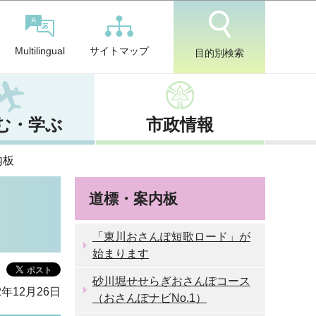
サイトマップ
Multilingual
目的別検索
む・学ぶ
市政情報
内板
道標・案内板
「東川おさんぽ短歌ロード」が
始まります
砂川堀せせらぎおさんぽコース
2年12月26日
（おさんぽナビNo.1）