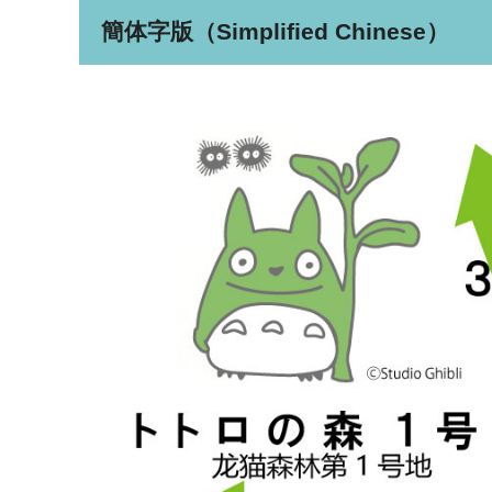
簡体字版（Simplified Chinese）