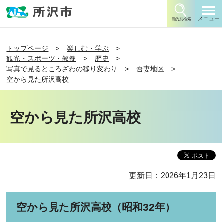
このページの本文へ移動
メニュー
目的別検索
トップページ
楽しむ・学ぶ
観光・スポーツ・教養
歴史
写真で見るところざわの移り変わり
吾妻地区
空から見た所沢高校
空から見た所沢高校
更新日：2026年1月23日
空から見た所沢高校（昭和32年）