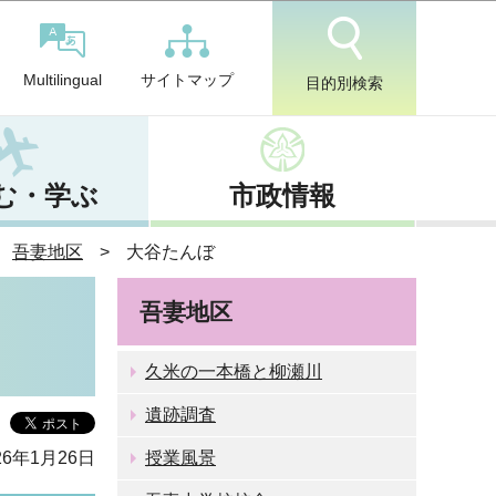
サイトマップ
Multilingual
目的別検索
む・学ぶ
市政情報
吾妻地区
大谷たんぼ
吾妻地区
久米の一本橋と柳瀬川
遺跡調査
6年1月26日
授業風景