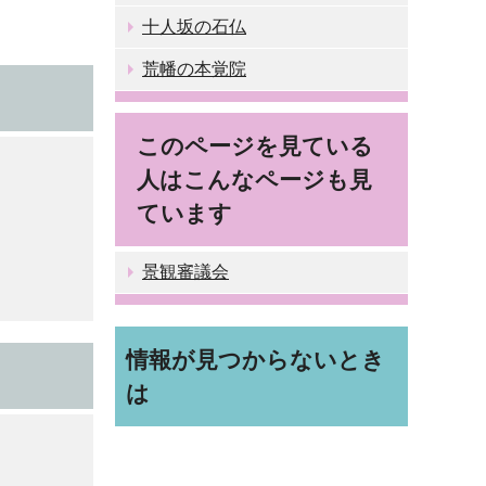
十人坂の石仏
荒幡の本覚院
このページを見ている
人はこんなページも見
ています
景観審議会
情報が見つからないとき
は