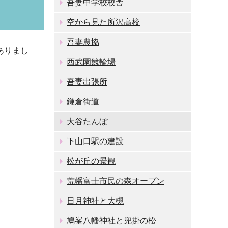
吾妻中学校校舎
空から見た所沢高校
吾妻農協
ありまし
西武園競輪場
吾妻出張所
鎌倉街道
大谷たんぼ
下山口駅の建設
松が丘の景観
荒幡富士市民の森オープン
日月神社と大槻
鳩峯八幡神社と兜掛の松