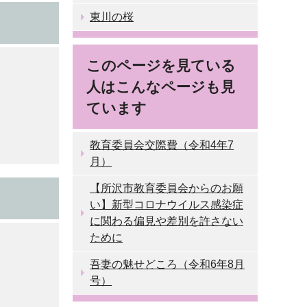
東川の桜
このページを見ている
人はこんなページも見
ています
教育委員会交際費（令和4年7
月）
【所沢市教育委員会からのお願
い】新型コロナウイルス感染症
に関わる偏見や差別を許さない
ために
吾妻の魅せどころ（令和6年8月
号）