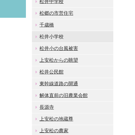
松井中学校
松郷の市営住宅
千歳橋
松井小学校
松井小の台風被害
上安松からの眺望
松井公民館
東幹線道路の開通
解体直前の旧農業会館
長源寺
上安松の地蔵尊
上安松の農家