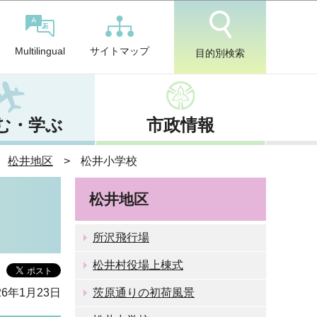
サイトマップ
Multilingual
目的別検索
む・学ぶ
市政情報
松井地区
松井小学校
松井地区
所沢飛行場
松井村役場上棟式
6年1月23日
茨原通りの初荷風景