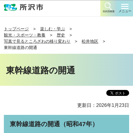
このページの本文へ移動
メニュー
目的別検索
トップページ
楽しむ・学ぶ
観光・スポーツ・教養
歴史
写真で見るところざわの移り変わり
松井地区
東幹線道路の開通
東幹線道路の開通
更新日：2026年1月23日
東幹線道路の開通（昭和47年）