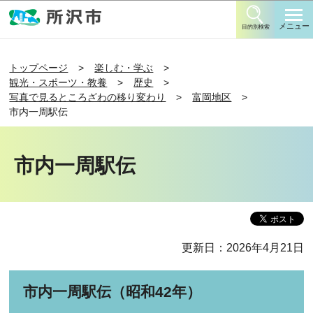
このページの本文へ移動
メニュー
目的別検索
トップページ
楽しむ・学ぶ
観光・スポーツ・教養
歴史
写真で見るところざわの移り変わり
富岡地区
市内一周駅伝
市内一周駅伝
更新日：2026年4月21日
市内一周駅伝（昭和42年）