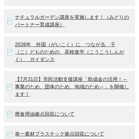
ナチュラルガーデン講座を実施します！（みどりの
パートナー育成講座）
2026年 外国（がいこく）に つながる 子
（こ）どものための 高校進学（こうこうしんが
く） ガイダンス
【7月31日】市民活動支援講座「助成金の活用！～
事業のため、団体のため、地域のため～」を開催し
ます！
廃食用油拠点回収について
単一素材プラスチック拠点回収について