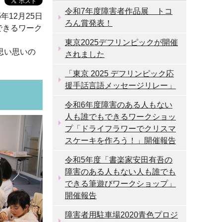
令和7年度障害者作品展 トコ
5年12月25日
ろん賞発表！
できるワーク
東京2025デフリンピックが開催
思い思いの
されました
「東京 2025 デフリンピック応
援手話言語メッセージリレー」
令和6年度障害のある人もない
人も誰でもできるワークショッ
プ「ドライフラワーでクリスマ
スケーキを作ろう！」開催報告
令和5年度「書楽家安田有吾の
障害のある人もない人も誰でも
できる筆遊びワークショップ」
開催報告
障害者用駐車場2020青色プロジ