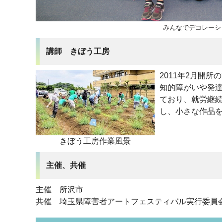
みんなでデコレーシ
講師 きぼう工房
2011年2月開
知的障がいや発
ており、就労継
し、小さな作品
きぼう工房作業風景
主催、共催
主催 所沢市
共催 埼玉県障害者アートフェスティバル実行委員