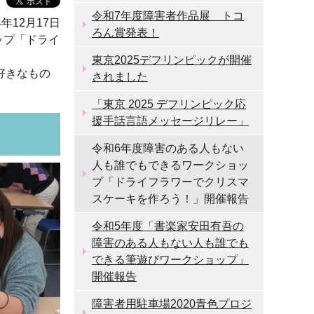
令和7年度障害者作品展 トコ
4年12月17日
ろん賞発表！
ップ「ドライ
東京2025デフリンピックが開催
好きなもの
されました
「東京 2025 デフリンピック応
援手話言語メッセージリレー」
令和6年度障害のある人もない
人も誰でもできるワークショッ
プ「ドライフラワーでクリスマ
スケーキを作ろう！」開催報告
令和5年度「書楽家安田有吾の
障害のある人もない人も誰でも
できる筆遊びワークショップ」
開催報告
障害者用駐車場2020青色プロジ