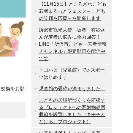
【11月15日】ところざわこども
若者まるっとフェスタ～こども
の笑顔を応援～を開催します
所沢市観光大使 坂巻 有紗さ
んが若者の悩みに全力回答！
LINE「所沢市こども・若者情報
チャンネル」限定動画を配信中
です
トコハピ（児童館）でe-スポー
ツはじめます
に交換をお願
児童館の愛称が決まりました！
こどもの居場所づくりを応援す
るプロジェクトへの寄附物品回
収箱を設置しました（キモチと
どける。プロジェクト）