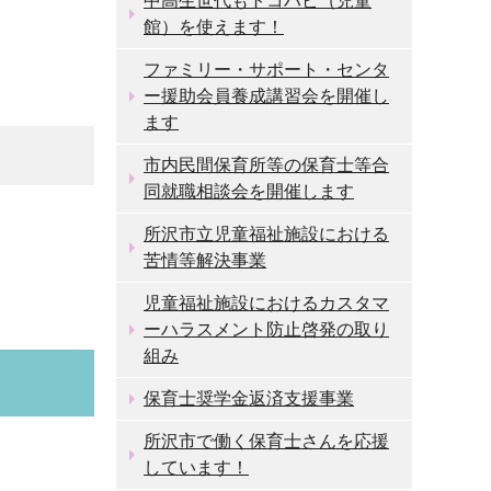
中高生世代もトコハピ（児童
館）を使えます！
ファミリー・サポート・センタ
ー援助会員養成講習会を開催し
ます
市内民間保育所等の保育士等合
同就職相談会を開催します
所沢市立児童福祉施設における
苦情等解決事業
児童福祉施設におけるカスタマ
ーハラスメント防止啓発の取り
組み
保育士奨学金返済支援事業
所沢市で働く保育士さんを応援
しています！