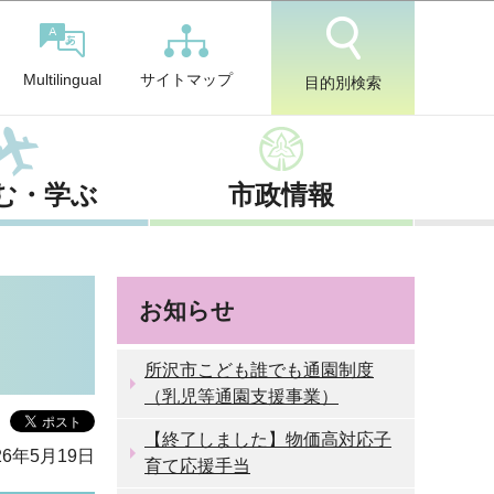
サイトマップ
Multilingual
目的別検索
む・学ぶ
市政情報
お知らせ
所沢市こども誰でも通園制度
（乳児等通園支援事業）
【終了しました】物価高対応子
6年5月19日
育て応援手当