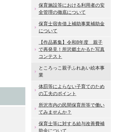
保育施設等における利用者の安
全管理の徹底について
保育士宿舎借上補助事業補助金
について
【作品募集】令和8年度 親子
で再発見！所沢郷土かるた写真
コンテスト
ところっこ親子ふれあい絵本事
業
体罰等によらない子育てのため
の工夫のポイント
所沢市内の民間保育所等で働い
てみませんか？
保育士等に対する給与改善費補
助金について