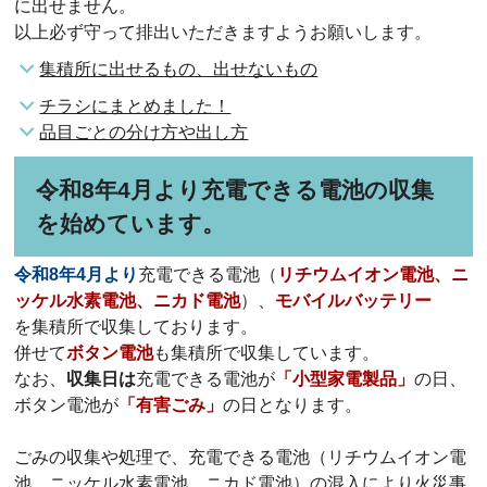
に出せません。
以上必ず守って排出いただきますようお願いします。
集積所に出せるもの、出せないもの
チラシにまとめました！
品目ごとの分け方や出し方
令和8年4月より充電できる電池の収集
を始めています。
令和8年4月より
充電できる電池（
リチウムイオン電池、ニ
ッケル水素電池、ニカド電池
）、
モバイルバッテリー
を集積所で収集しております。
併せて
ボタン電池
も集積所で収集しています。
なお、
収集日は
充電できる電池が
「小型家電製品」
の日、
ボタン電池が
「有害ごみ」
の日となります。
ごみの収集や処理で、充電できる電池（リチウムイオン電
池、ニッケル水素電池、ニカド電池）の混入により火災事