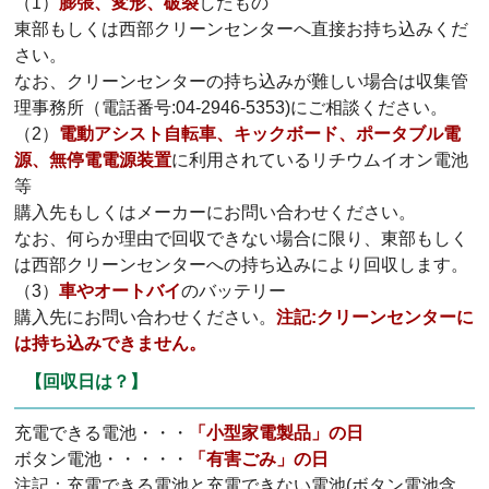
（1）
膨張、変形、破裂
したもの
東部もしくは西部クリーンセンターへ直接お持ち込みくだ
さい。
なお、クリーンセンターの持ち込みが難しい場合は収集管
理事務所（電話番号:04-2946-5353)にご相談ください。
（2）
電動アシスト自転車、キックボード、ポータブル電
源、無停電電源装置
に利用されているリチウムイオン電池
等
購入先もしくはメーカーにお問い合わせください。
なお、何らか理由で回収できない場合に限り、東部もしく
は西部クリーンセンターへの持ち込みにより回収します。
（3）
車やオートバイ
のバッテリー
購入先にお問い合わせください。
注記:クリーンセンターに
は持ち込みできません。
【回収日は？】
充電できる電池・・・
「小型家電製品」の日
ボタン電池・・・・・
「有害ごみ」の日
注記：充電できる電池と充電できない電池(ボタン電池含