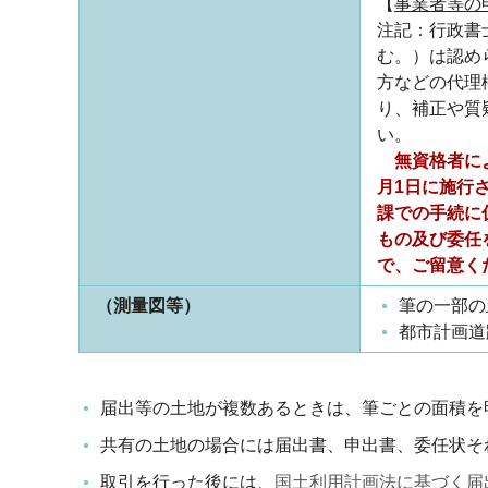
【
事業者等の
注記：行政書
む。）は認め
方などの代理
り、補正や質
い。
無資格者に
月1日に施行
課での手続に
もの及び委任
で、ご留意く
（測量図等）
筆の一部の
都市計画道
届出等の土地が複数あるときは、筆ごとの面積を
共有の土地の場合には届出書、申出書、委任状そ
取引を行った後には、
国土利用計画法に基づく届