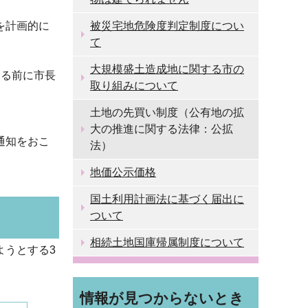
を計画的に
被災宅地危険度判定制度につい
て
大規模盛土造成地に関する市の
する前に市長
取り組みについて
土地の先買い制度（公有地の拡
大の推進に関する法律：公拡
通知をおこ
法）
地価公示価格
国土利用計画法に基づく届出に
ついて
相続土地国庫帰属制度について
ようとする3
情報が見つからないとき