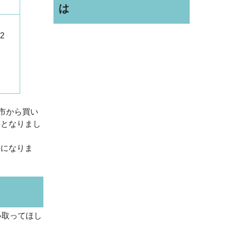
は
2
市から買い
要となりまし
要になりま
い取ってほし