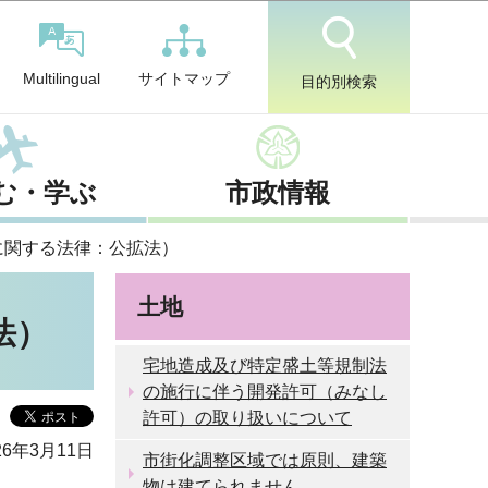
サイトマップ
Multilingual
目的別検索
む・学ぶ
市政情報
に関する法律：公拡法）
土地
法）
宅地造成及び特定盛土等規制法
の施行に伴う開発許可（みなし
許可）の取り扱いについて
6年3月11日
市街化調整区域では原則、建築
物は建てられません