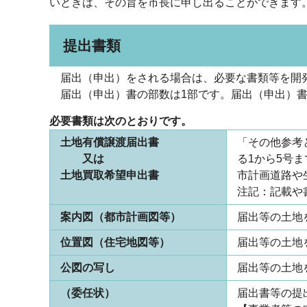
いときは、その旨を市長に申し出ることができ
提出書類
届出（申出）をされる場合は、必要な書類等を開発
届出（申出）書の部数は1部です。届出（申出）書
必要書類は次のとおりです。
土地有償譲渡届出書
「その他参考
又は
る1から5号
土地買取希望申出書
市計画道路や
注記：記載や
案内図（都市計画図等）
届出等の土地
位置図（住宅地図等）
届出等の土地
公図の写し
届出等の土地
（委任状）
届出書等の提