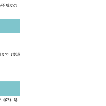
が不成立の
日まで（協議
の過料に処