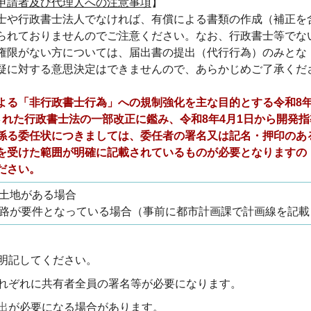
申請者及び代理人への注意事項
】
士や行政書士法人でなければ、有償による書類の作成（補正を
られておりませんのでご注意ください。なお、行政書士等でな
権限がない方については、届出書の提出（代行行為）のみとな
疑に対する意思決定はできませんので、あらかじめご了承くだ
よる「非行政書士行為」への規制強化を主な目的とする令和8年
された行政書士法の一部改正に鑑み、令和8年4月1日から開発指
係る委任状につきましては、委任者の署名又は記名・押印のあ
を受けた範囲が明確に記載されているものが必要となりますの
ださい。
土地がある場合
路が要件となっている場合（事前に都市計画課で計画線を記載
明記してください。
れぞれに共有者全員の署名等が必要になります。
出
が必要になる場合があります。