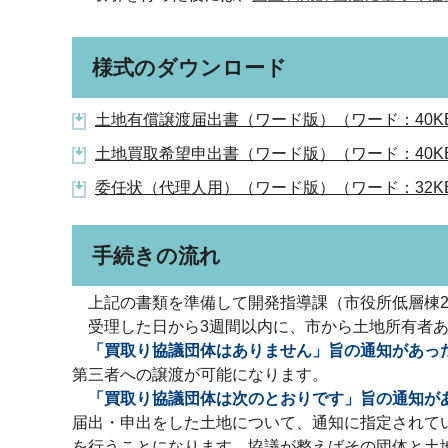
様式のダウンロード
土地有償譲渡届出書（ワード版）（ワード：40K
土地買取希望申出書（ワード版）（ワード：40K
委任状（代理人用）（ワード版）（ワード：32K
手続きの流れ
上記の書類を準備して開発指導課（市役所低層棟2
受理した日から3週間以内に、市から土地所有者あ
「買取り協議団体はありません」旨の通知があっ
第三者への譲渡が可能になります。
「買取り協議団体は次のとおりです」旨の通知が
届出・申出をした土地について、通知に指定されて
を行うことになります。協議が整えばその団体と土