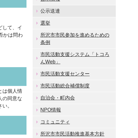
公示送達
選挙
どして、イ
否かは問わ
所沢市市民参加を進めるための
条例
市民活動支援システム「トコろ
んWeb」
市民活動支援センター
市民活動総合補償制度
とは個人情
自治会・町内会
人の同意な
さい。
NPO情報
コミュニティ
所沢市市民活動推進基本方針