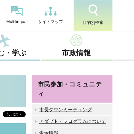
サイトマップ
Multilingual
目的別検索
む・学ぶ
市政情報
市民参加・コミュニテ
ィ
市長タウンミーティング
アダプト・プログラムについて
告示情報