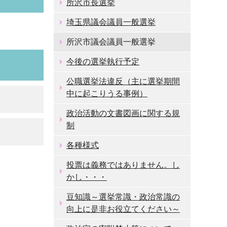
所沢市長選挙
埼玉県議会議員一般選挙
所沢市議会議員一般選挙
今後の選挙執行予定
公職選挙法違反（主に選挙期間
中に起こりうる事例）
政治活動の文書図画に関する規
制
各種様式
投票は義務ではありません。し
かし・・・
豆知識～選挙常識・政治常識の
向上に是非お役立てください～