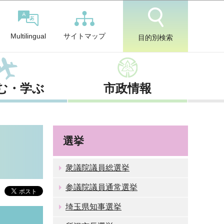
サイトマップ
Multilingual
目的別検索
む・学ぶ
市政情報
選挙
衆議院議員総選挙
参議院議員通常選挙
埼玉県知事選挙