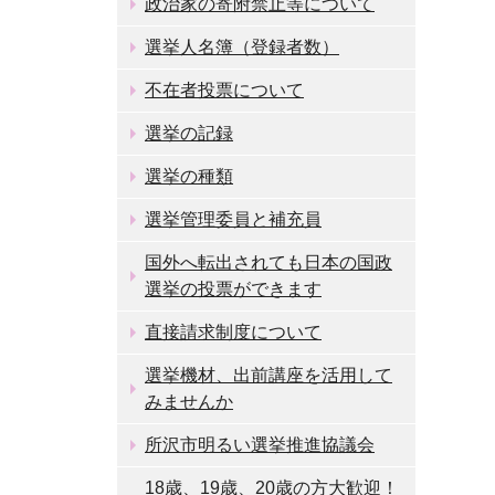
政治家の寄附禁止等について
選挙人名簿（登録者数）
不在者投票について
選挙の記録
選挙の種類
選挙管理委員と補充員
国外へ転出されても日本の国政
選挙の投票ができます
直接請求制度について
選挙機材、出前講座を活用して
みませんか
所沢市明るい選挙推進協議会
18歳、19歳、20歳の方大歓迎！