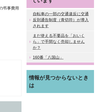
ています
の弔事費用
自転車の一部の交通違反に交通
反則通告制度（青切符）が導入
されます
まだ使える不要品を「おいく
ら」で手間なく売却しません
か？
160番「八国山」
情報が見つからないとき
は