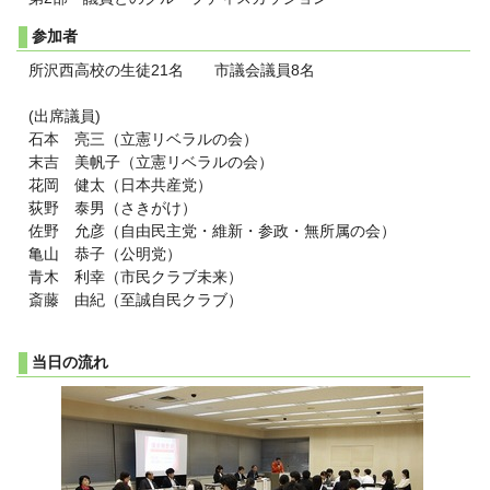
参加者
所沢西高校の生徒21名 市議会議員8名
(出席議員)
石本 亮三（立憲リベラルの会）
末吉 美帆子（立憲リベラルの会）
花岡 健太（日本共産党）
荻野 泰男（さきがけ）
佐野 允彦（自由民主党・維新・参政・無所属の会）
亀山 恭子（公明党）
青木 利幸（市民クラブ未来）
斎藤 由紀（至誠自民クラブ）
当日の流れ