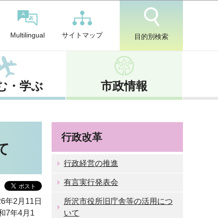
サイトマップ
Multilingual
目的別検索
む・学ぶ
市政情報
行政改革
て
行政経営の推進
有言実行発表会
6年2月11日
所沢市役所旧庁舎等の活用につ
7年4月1
いて