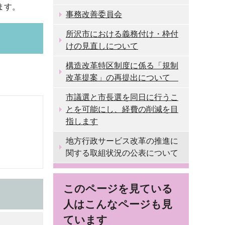
ます。
事務改善委員会
所沢市における義務付け・枠付
けの見直しについて
構造改革特区制度に係る「規制
改革提案」の再提出について
市議選と市長選を同日に行うこ
とを可能にし、経費の削減を目
指します
地方行政サービス改革の推進に
関する取組状況の公表について
このページを見ている
人はこんなページも見
ています