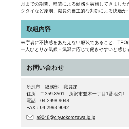
月までの期間、軽装による勤務を実施してきましたが
クタイなど原則、職員の自主的な判断による快適か
取組内容
来庁者に不快感をあたえない服装であること、TPO
一人ひとりが気候・気温に応じて働きやすいと感じ
お問い合わせ
所沢市 総務部 職員課
住所：〒359-8501 所沢市並木一丁目1番地の1
電話：04-2998-9048
FAX：04-2998-9042
a9048@city.tokorozawa.lg.jp