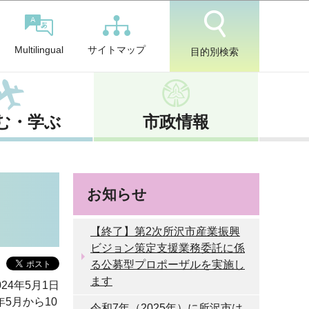
サイトマップ
Multilingual
目的別検索
む・学ぶ
市政情報
お知らせ
【終了】第2次所沢市産業振興
ビジョン策定支援業務委託に係
る公募型プロポーザルを実施し
ます
24年5月1日
5月から10
令和7年（2025年）に所沢市は