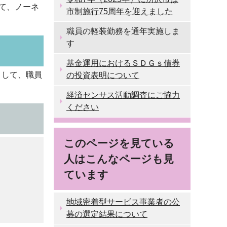
じて、ノーネ
市制施行75周年を迎えました
。
職員の軽装勤務を通年実施しま
す
基金運用におけるＳＤＧｓ債券
として、職員
の投資表明について
経済センサス活動調査にご協力
ください
このページを見ている
人はこんなページも見
ています
地域密着型サービス事業者の公
募の選定結果について