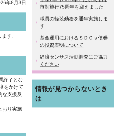
26年8月3日
市制施行75周年を迎えました
職員の軽装勤務を通年実施しま
す
します。
基金運用におけるＳＤＧｓ債券
の投資表明について
経済センサス活動調査にご協力
ください
間終了とな
年度をかけて
情報が見つからないとき
的な支援及
は
とおり実施