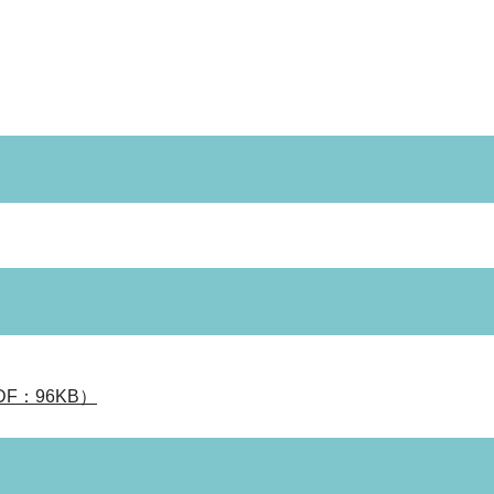
：96KB）