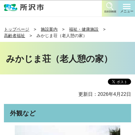
このページの本文へ移動
メニュー
目的別検索
トップページ
施設案内
福祉・健康施設
高齢者福祉
みかじま荘（老人憩の家）
みかじま荘（老人憩の家）
更新日：2026年4月22日
外観など