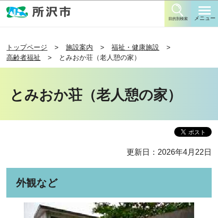
このページの本文へ移動
メニュー
目的別検索
トップページ
施設案内
福祉・健康施設
高齢者福祉
とみおか荘（老人憩の家）
とみおか荘（老人憩の家）
更新日：2026年4月22日
外観など