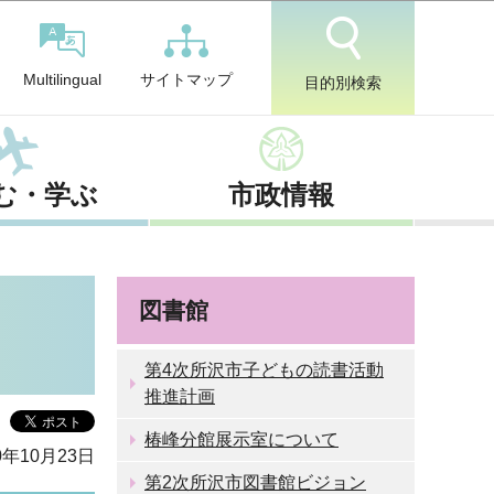
サイトマップ
Multilingual
目的別検索
む・学ぶ
市政情報
図書館
第4次所沢市子どもの読書活動
推進計画
椿峰分館展示室について
0年10月23日
第2次所沢市図書館ビジョン