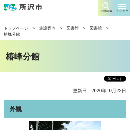
このページの本文へ移動
メニュー
目的別検索
トップページ
施設案内
図書館
図書館
椿峰分館
椿峰分館
更新日：2020年10月23日
外観